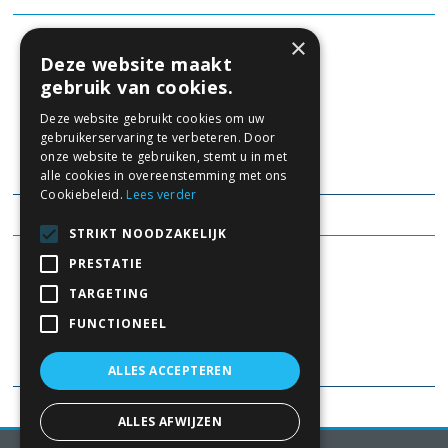
×
Resultaat 2020
Deze website maakt
gebruik van cookies.
+ 104%
Deze website gebruikt cookies om uw
gebruikerservaring te verbeteren. Door
onze website te gebruiken, stemt u in met
Toelichting:
klik hier
alle cookies in overeenstemming met ons
Cookiebeleid.
Lees verder
STRIKT NOODZAKELIJK
Resultaat 2019
PRESTATIE
+ 46%
TARGETING
FUNCTIONEEL
Toelichting:
klik hier
ALLES ACCEPTEREN
ALLES AFWIJZEN